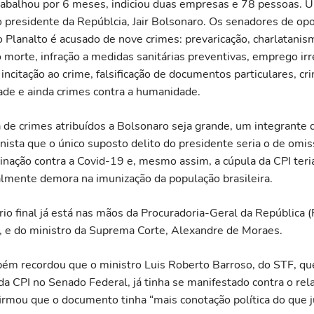
rabalhou por 6 meses, indiciou duas empresas e 78 pessoas. 
io presidente da Repúblcia, Jair Bolsonaro. Os senadores de op
o Planalto é acusado de nove crimes: prevaricação, charlatani
 morte, infração a medidas sanitárias preventivas, emprego irr
 incitação ao crime, falsificação de documentos particulares, cr
ade e ainda crimes contra a humanidade.
a de crimes atribuídos a Bolsonaro seja grande, um integrante
unista que o único suposto delito do presidente seria o de omi
cinação contra a Covid-19 e, mesmo assim, a cúpula da CPI teri
lmente demora na imunização da população brasileira.
ório final já está nas mãos da Procuradoria-Geral da República 
 e do ministro da Suprema Corte, Alexandre de Moraes.
ém recordou que o ministro Luis Roberto Barroso, do STF, q
da CPI no Senado Federal, já tinha se manifestado contra o rela
irmou que o documento tinha “mais conotação política do que ju