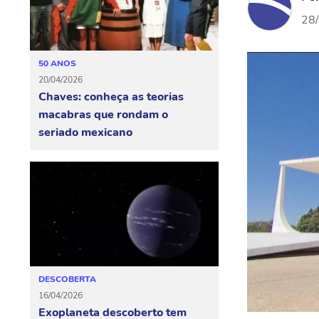
28
50 ANOS
20/04/2026
Chaves: conheça as teorias
macabras que rondam o
seriado mexicano
DESCOBERTA
16/04/2026
Exoplaneta descoberto tem