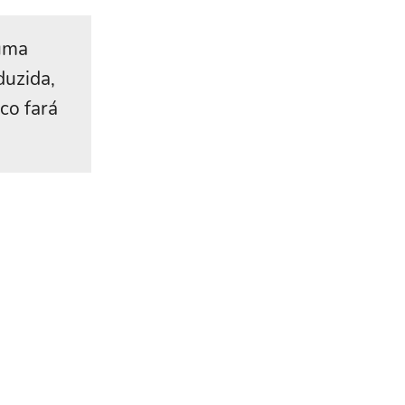
 uma
duzida,
co fará