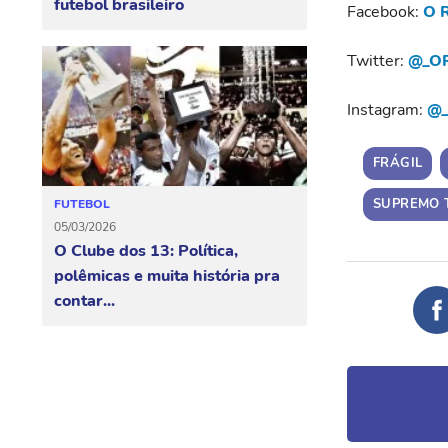
futebol brasileiro
Facebook:
O R
Twitter:
@_OR
Instagram:
@_
FRÁGIL
SUPREMO 
FUTEBOL
05/03/2026
O Clube dos 13: Política,
polêmicas e muita história pra
contar...