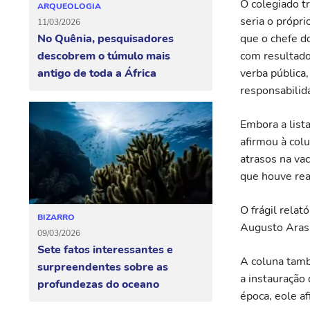
O colegiado t
ARQUEOLOGIA
seria o própr
11/03/2026
No Quênia, pesquisadores
que o chefe d
descobrem o túmulo mais
com resultado
antigo de toda a África
verba pública,
responsabilid
Embora a list
afirmou à col
atrasos na va
que houve rea
O frágil relat
BIZARRO
Augusto Aras,
09/03/2026
Sete fatos interessantes e
A coluna tamb
surpreendentes sobre as
a instauração 
profundezas do oceano
época, eole af