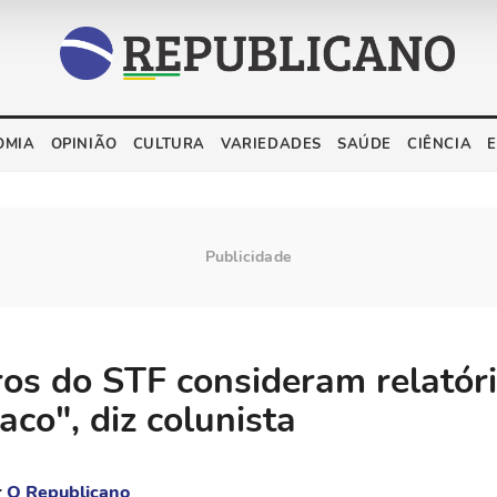
OMIA
OPINIÃO
CULTURA
VARIEDADES
SAÚDE
CIÊNCIA
ros do STF consideram relatór
aco", diz colunista
r
O Republicano