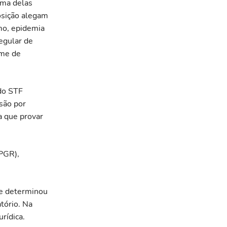
Uma delas
osição alegam
smo, epidemia
egular de
ime de
 do STF
ssão por
a que provar
(PGR),
ue determinou
tório. Na
rídica.