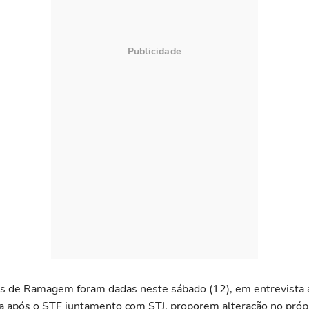
s de Ramagem foram dadas neste sábado (12), em entrevista 
dia após o STF juntamento com STJ, proporem alteração no pró