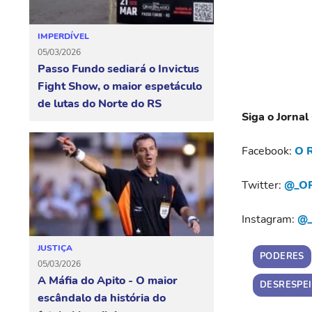
IMPERDÍVEL
05/03/2026
Passo Fundo sediará o Invictus
Fight Show, o maior espetáculo
de lutas do Norte do RS
Siga o Jornal
Facebook:
O R
Twitter:
@_OR
Instagram:
@_
JUSTIÇA
PODERES
05/03/2026
A Máfia do Apito - O maior
DESRESPE
escândalo da história do