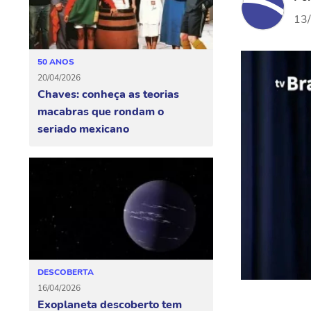
13
50 ANOS
20/04/2026
Chaves: conheça as teorias
macabras que rondam o
seriado mexicano
DESCOBERTA
16/04/2026
Exoplaneta descoberto tem