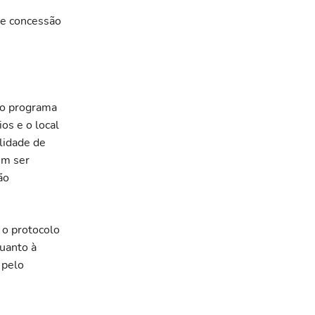
de concessão
do programa
os e o local
lidade de
em ser
ão
 o protocolo
quanto à
 pelo