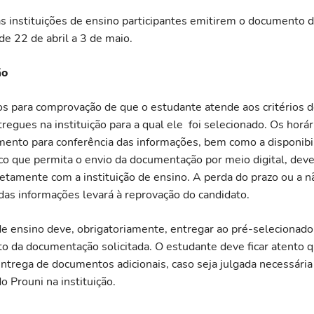
as instituições de ensino participantes emitirem o documento 
de 22 de abril a 3 de maio.
ão
 para comprovação de que o estudante atende aos critérios 
egues na instituição para a qual ele foi selecionado. Os horári
ento para conferência das informações, bem como a disponibi
ico que permita o envio da documentação por meio digital, dev
retamente com a instituição de ensino. A perda do prazo ou a n
as informações levará à reprovação do candidato.
 de ensino deve, obrigatoriamente, entregar ao pré-selecionado
o da documentação solicitada. O estudante deve ficar atento 
entrega de documentos adicionais, caso seja julgada necessária
 Prouni na instituição.