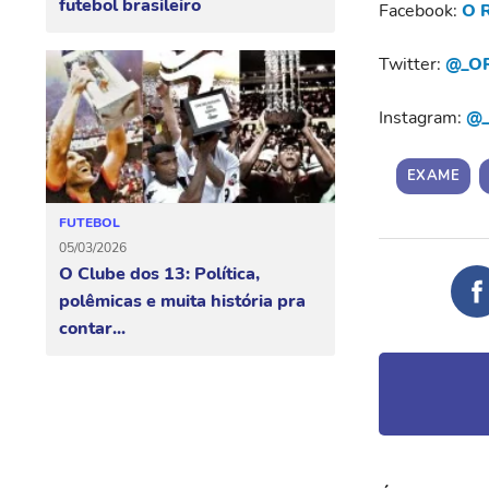
futebol brasileiro
Facebook:
O R
Twitter:
@_OR
Instagram:
@_
EXAME
FUTEBOL
05/03/2026
O Clube dos 13: Política,
polêmicas e muita história pra
contar...