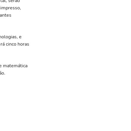
tal, serão
 impresso,
pantes
nologias, e
rá cinco horas
 e matemática
ão.