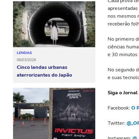
Cada prova te
apresentadas 
nos mesmos mo
receberão fol
No primeiro di
ciências human
LENDAS
e 30 minutos 
06/03/2026
Cinco lendas urbanas
No segundo di
aterrorizantes do Japão
e suas tecnolo
Siga o Jornal
Facebook:
O R
Twitter:
@_OR
Instagram:
@_