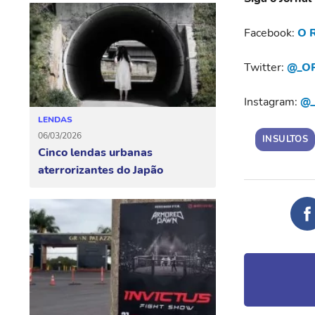
Facebook:
O R
Twitter:
@_OR
Instagram:
@_
LENDAS
06/03/2026
INSULTOS
Cinco lendas urbanas
aterrorizantes do Japão