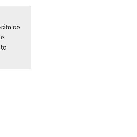
sito de
de
ito