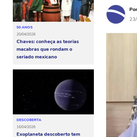
Po
23
50 ANOS
20/04/2026
Chaves: conheça as teorias
macabras que rondam o
seriado mexicano
DESCOBERTA
16/04/2026
Exoplaneta descoberto tem