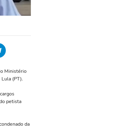
o Ministério
 Lula (PT).
 cargos
do petista
-condenado da