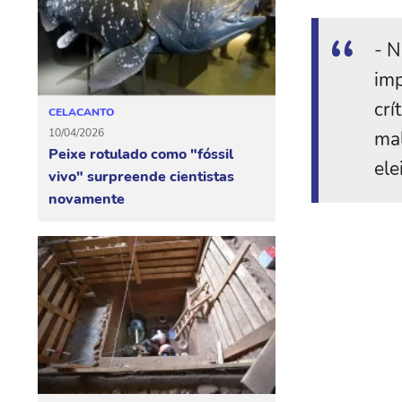
- N
imp
crí
CELACANTO
10/04/2026
mal
Peixe rotulado como "fóssil
ele
vivo" surpreende cientistas
novamente