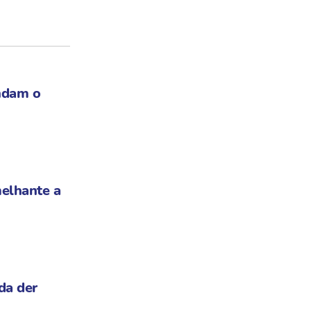
ndam o
elhante a
da der