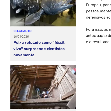
Europeu, por s
pessoalmente,
defensivos agr
Fora isso, a
CELACANTO
antecipação d
10/04/2026
e o resultado
Peixe rotulado como "fóssil
vivo" surpreende cientistas
novamente