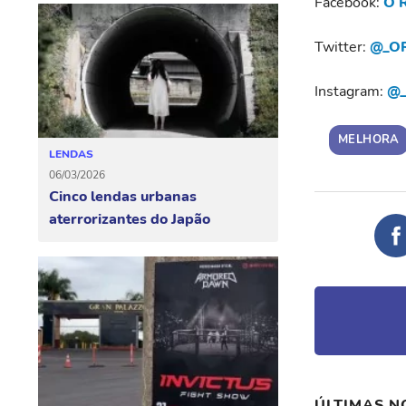
Facebook:
O R
Twitter:
@_OR
Instagram:
@_
MELHORA
LENDAS
06/03/2026
Cinco lendas urbanas
aterrorizantes do Japão
ÚLTIMAS N