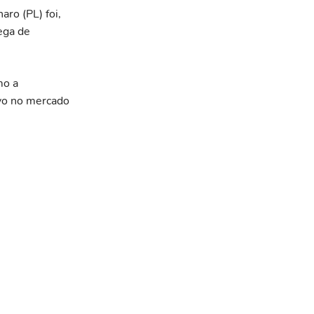
aro (PL) foi,
ega de
mo a
ivo no mercado