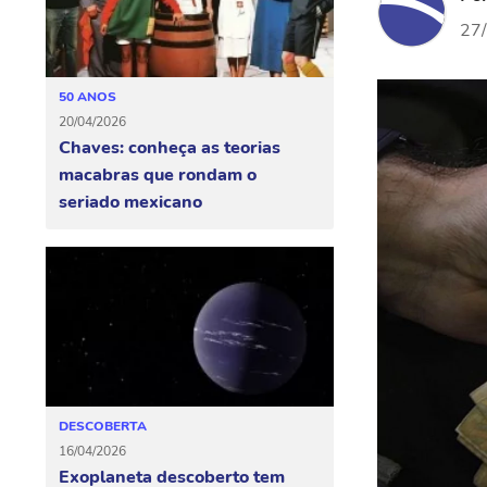
27
50 ANOS
20/04/2026
Chaves: conheça as teorias
macabras que rondam o
seriado mexicano
DESCOBERTA
16/04/2026
Exoplaneta descoberto tem