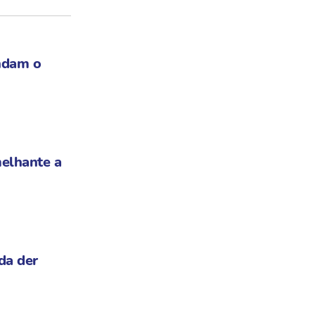
ndam o
elhante a
da der