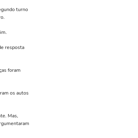
egundo turno
o.
sim.
 de resposta
ças foram
aram os autos
nte. Mas,
 argumentaram