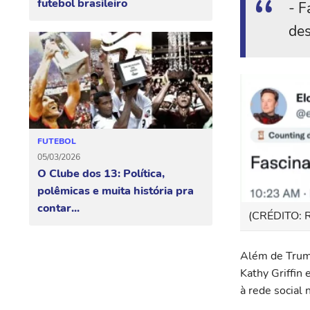
futebol brasileiro
- F
de
FUTEBOL
05/03/2026
O Clube dos 13: Política,
polêmicas e muita história pra
contar...
(CRÉDITO:
Além de Trump
Kathy Griffin
à rede social