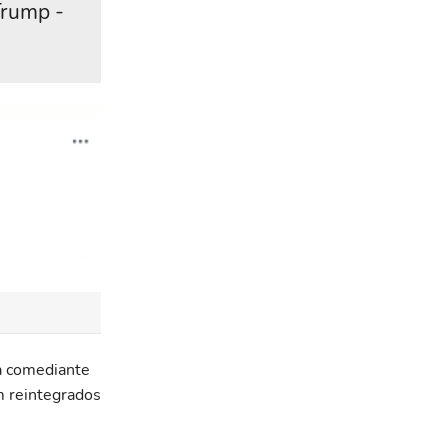
Trump -
 a comediante
m reintegrados