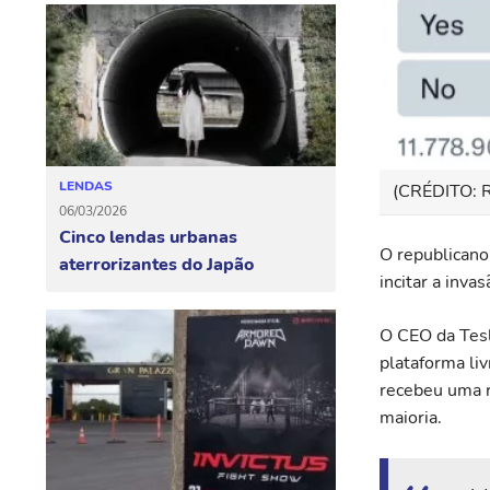
LENDAS
(CRÉDITO:
06/03/2026
Cinco lendas urbanas
O republicano
aterrorizantes do Japão
incitar a invas
O CEO da Tesl
plataforma liv
recebeu uma r
maioria.