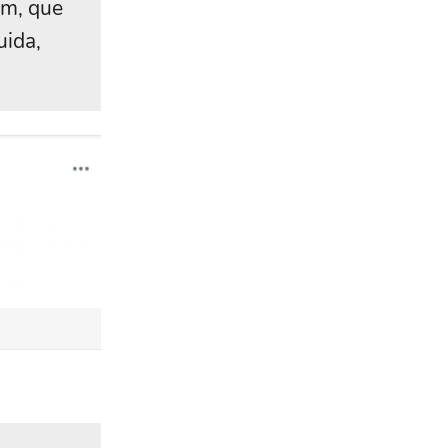
im, que
uida,