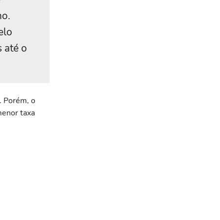
no.
elo
 até o
. Porém, o
menor taxa