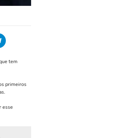
 que tem
os primeiros
as.
r esse
e