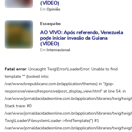
(VÍDEO)
Opinião
Essequibo
AO VIVO: Após referendo, Venezuela
pode iniciar invasão da Guiana
(VÍDEO)
Internacional
Fatal error
: Uncaught Twig\Error\LoaderError: Unable to find
template "" (looked into:
/var/www/orepublicano.com.br/application/themes) in "/gop-
responsive/views//responsive/post_display_view.html" at line 54. in
/var/www/jornaldacidadeonline.com.br/application/libraries/twig/twi
Stack trace: #0
/var/www/jornaldacidadeonline.com.br/application/libraries/twig/twig
Twig\Loader\FilesystemLoader->findTemplate('') #1
/var/www/jornaldacidadeonline.com.br/application/libraries/twig/twig