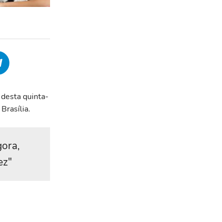
 desta quinta-
Brasília.
gora,
ez"