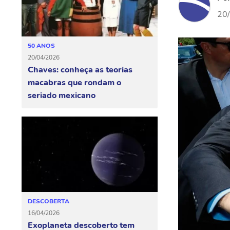
20
50 ANOS
20/04/2026
Chaves: conheça as teorias
macabras que rondam o
seriado mexicano
DESCOBERTA
16/04/2026
Exoplaneta descoberto tem