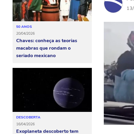
13
50 ANOS
20/04/2026
Chaves: conheça as teorias
macabras que rondam o
seriado mexicano
DESCOBERTA
16/04/2026
Exoplaneta descoberto tem