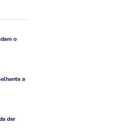
ndam o
elhante a
da der