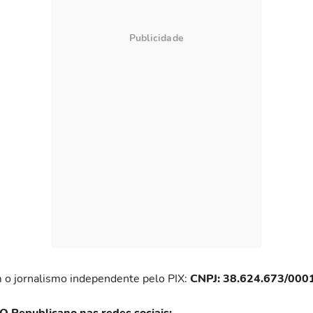
 o jornalismo independente pelo PIX:
CNPJ: 38.624.673/000
 O Republicano nas redes sociais: