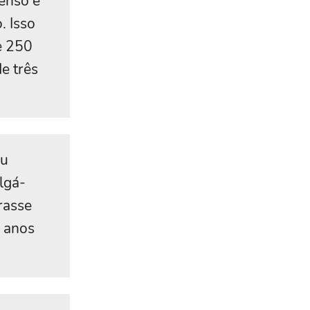
menso e
. Isso
e 250
e três
ou
lgá-
rasse
 anos