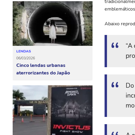
tradicionalme
emblemáticos: 
Abaixo reprod
“A 
LENDAS
pro
06/03/2026
Cinco lendas urbanas
aterrorizantes do Japão
Do 
inc
mon