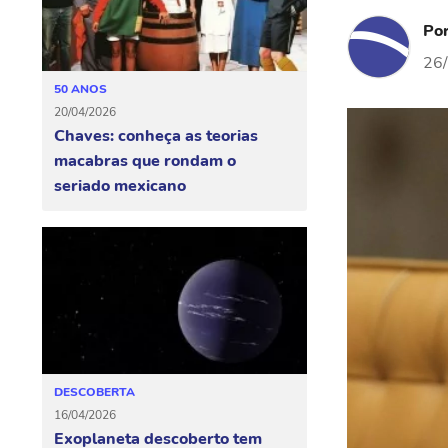
Po
26
50 ANOS
20/04/2026
Chaves: conheça as teorias
macabras que rondam o
seriado mexicano
DESCOBERTA
16/04/2026
Exoplaneta descoberto tem