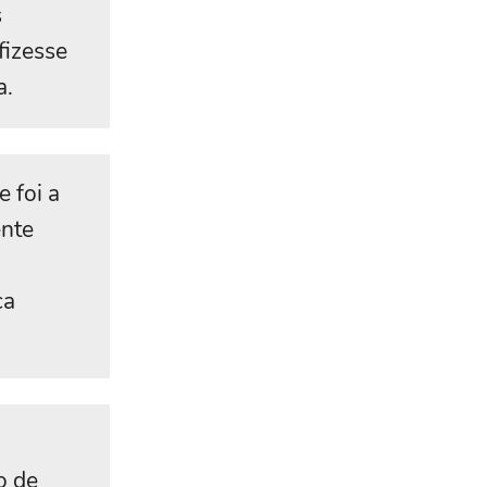
s
fizesse
a.
 foi a
ente
ca
o de