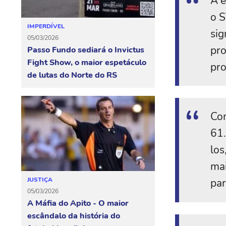
A e
o S
IMPERDÍVEL
sig
05/03/2026
pro
Passo Fundo sediará o Invictus
Fight Show, o maior espetáculo
pro
de lutas do Norte do RS
Com
61.
los
mai
JUSTIÇA
par
05/03/2026
A Máfia do Apito - O maior
escândalo da história do