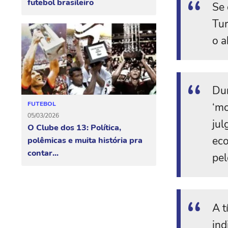
futebol brasileiro
Se 
Tur
o a
Dur
FUTEBOL
‘mo
05/03/2026
jul
O Clube dos 13: Política,
eco
polêmicas e muita história pra
contar...
pel
A t
ind