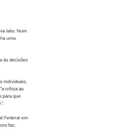
ava Jato. Num
inha uma
o às decisões
 individuais,
 crítica ao
o para que
”.
al Federal em
oso faz,