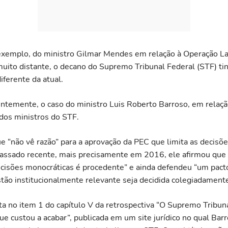
 exemplo, do ministro Gilmar Mendes em relação à Operação L
uito distante, o decano do Supremo Tribunal Federal (STF) t
iferente da atual.
entemente, o caso do ministro Luis Roberto Barroso, em relaçã
dos ministros do STF.
e “não vê razão” para a aprovação da PEC que limita as decisões
ssado recente, mais precisamente em 2016, ele afirmou que “a
cisões monocráticas é procedente” e ainda defendeu “um pact
tão institucionalmente relevante seja decidida colegiadamente
ta no item 1 do capítulo V da retrospectiva “O Supremo Tribun
e custou a acabar”, publicada em um site jurídico no qual Barr