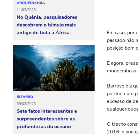
ARQUEOLOGIA
11/03/2026
No Quênia, pesquisadores
descobrem o túmulo mais
É o caso, por
antigo de toda a África
passado não m
posição bem d
E agora, pres
monocráticas 
Barroso diz qu
porém, num pa
BIZARRO
excesso de de
09/03/2026
qualquer ques
Sete fatos interessantes e
surpreendentes sobre as
O trecho cons
profundezas do oceano
2016: o ano qu