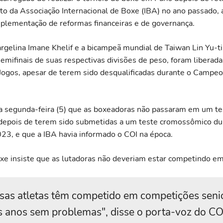
o da Associação Internacional de Boxe (IBA) no ano passado, 
mplementação de reformas financeiras e de governança.
rgelina Imane Khelif e a bicampeã mundial de Taiwan Lin Yu-t
emifinais de suas respectivas divisões de peso, foram liberada
Jogos, apesar de terem sido desqualificadas durante o Campe
a segunda-feira (5) que as boxeadoras não passaram em um te
 depois de terem sido submetidas a um teste cromossômico du
23, e que a IBA havia informado o COI na época.
xe insiste que as lutadoras não deveriam estar competindo em
sas atletas têm competido em competições seni
s anos sem problemas", disse o porta-voz do CO