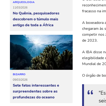
ARQUEOLOGIA
reconheciment
11/03/2026
fracasso na i
No Quênia, pesquisadores
descobrem o túmulo mais
A boxeadora a
antigo de toda a África
chegaram às s
competir nos 
de 2023.
A IBA disse n
elegibilidade
Mundial de 20
BIZARRO
O órgão de bo
09/03/2026
Sete fatos interessantes e
surpreendentes sobre as
"Es
profundezas do oceano
sei