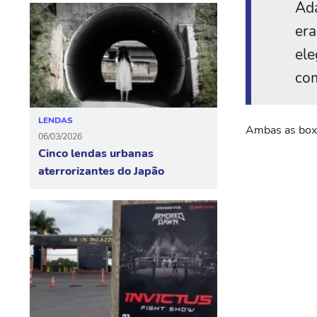
Ada
era
ele
com
LENDAS
Ambas as box
06/03/2026
Cinco lendas urbanas
aterrorizantes do Japão