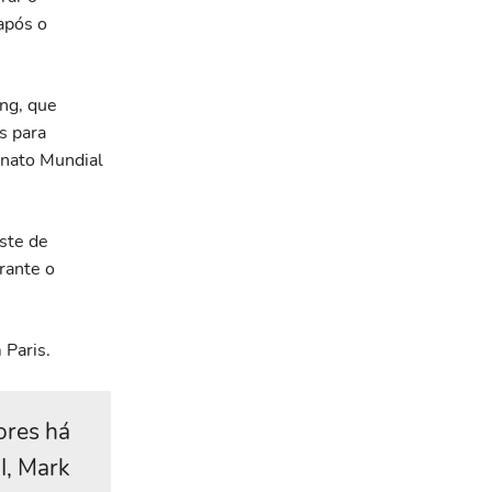
após o
ing, que
s para
onato Mundial
ste de
rante o
 Paris.
ores há
I, Mark