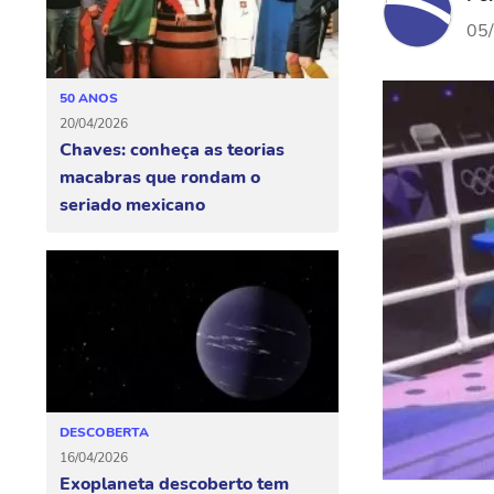
05
50 ANOS
20/04/2026
Chaves: conheça as teorias
macabras que rondam o
seriado mexicano
DESCOBERTA
16/04/2026
Exoplaneta descoberto tem