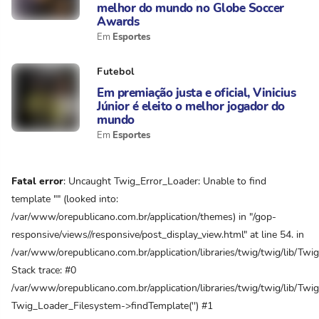
melhor do mundo no Globe Soccer
Awards
Esportes
Futebol
Em premiação justa e oficial, Vinicius
Júnior é eleito o melhor jogador do
mundo
Esportes
Fatal error
: Uncaught Twig_Error_Loader: Unable to find
template "" (looked into:
/var/www/orepublicano.com.br/application/themes) in "/gop-
responsive/views//responsive/post_display_view.html" at line 54. in
/var/www/orepublicano.com.br/application/libraries/twig/twig/lib/Tw
Stack trace: #0
/var/www/orepublicano.com.br/application/libraries/twig/twig/lib/Twi
Twig_Loader_Filesystem->findTemplate('') #1