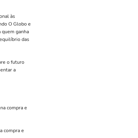
onal às
undo O Globo e
ra quem ganha
quilíbrio das
re o futuro
entar a
2 na compra e
na compra e