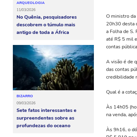
ARQUEOLOGIA
11/03/2026
O ministro da
No Quênia, pesquisadores
20h30 desta q
descobrem o túmulo mais
a Folha de S.
antigo de toda a África
até R$ 5 mil 
contas públic
A visão é de 
das contas pú
credibilidade n
Qual é a cotaç
BIZARRO
09/03/2026
Às 14h05 (hor
Sete fatos interessantes e
na venda, ap
surpreendentes sobre as
profundezas do oceano
Às 9h16, o dó