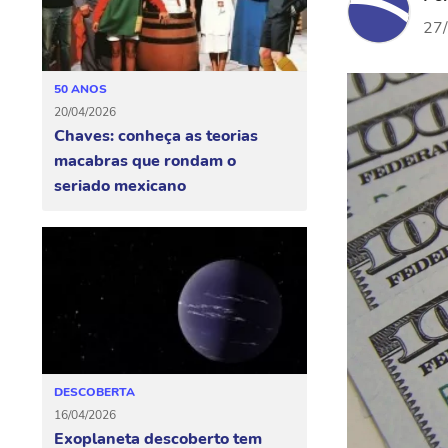
27
50 ANOS
20/04/2026
Chaves: conheça as teorias
macabras que rondam o
seriado mexicano
DESCOBERTA
16/04/2026
Exoplaneta descoberto tem