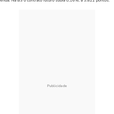
enda. Na B3 o contrato futuro subia 0,16%, a 5.822 pontos.