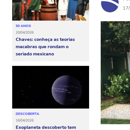
17
50 ANOS
20/04/2026
Chaves: conheça as teorias
macabras que rondam o
seriado mexicano
DESCOBERTA
16/04/2026
Exoplaneta descoberto tem