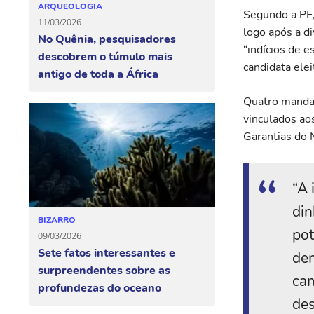
ARQUEOLOGIA
Segundo a PF, 
11/03/2026
logo após a d
No Quênia, pesquisadores
“indícios de e
descobrem o túmulo mais
candidata ele
antigo de toda a África
Quatro manda
vinculados aos
Garantias do N
“A 
din
BIZARRO
pot
09/03/2026
Sete fatos interessantes e
dem
surpreendentes sobre as
cam
profundezas do oceano
des