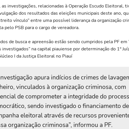
as investigações, relacionadas à Operação Escudo Eleitoral, ti
ivulgação dos resultados das eleições municipais deste ano, q
streito vínculo” entre uma possível liderança da organização c
ita pelo PSB para o cargo de vereadora.
dos de busca e apreensão estão sendo cumpridos pela PF em 
 investigados” na capital piauiense por determinação do 1º Juí
úcleo I da Justiça Eleitoral no Piauí
investigação apura indícios de crimes de lavage
heiro, vinculados à organização criminosa, com
encial de comprometer a integridade do proces
ocrático, sendo investigado o financiamento d
panha eleitoral através de recursos provenient
sa organização criminosa”, informou a PF.