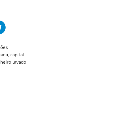
ções
ina, capital
nheiro lavado