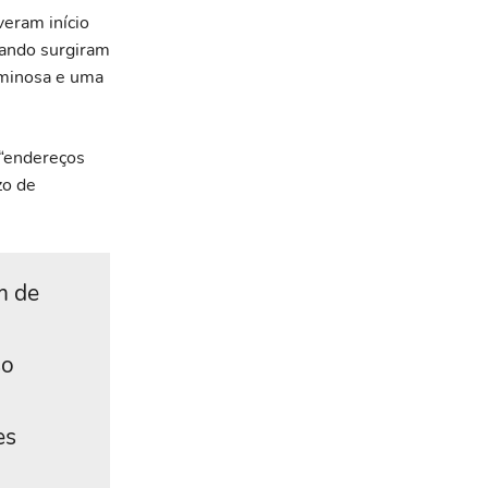
veram início
uando surgiram
riminosa e uma
“endereços
zo de
m de
so
e
es