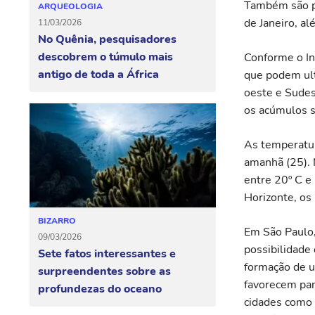
Também são pr
ARQUEOLOGIA
de Janeiro, a
11/03/2026
No Quênia, pesquisadores
descobrem o túmulo mais
Conforme o In
antigo de toda a África
que podem ult
oeste e Sudes
os acúmulos s
As temperatur
amanhã (25). 
entre 20º C e
Horizonte, os
BIZARRO
Em São Paulo,
09/03/2026
possibilidade 
Sete fatos interessantes e
formação de u
surpreendentes sobre as
favorecem pan
profundezas do oceano
cidades como 