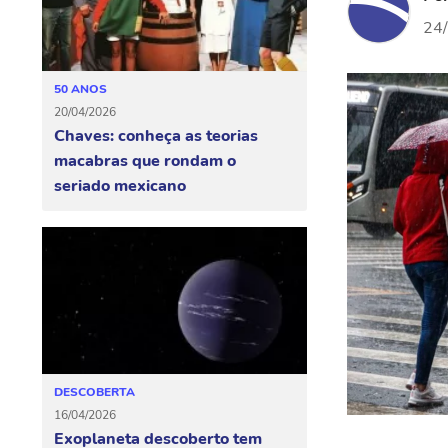
24
50 ANOS
20/04/2026
Chaves: conheça as teorias
macabras que rondam o
seriado mexicano
DESCOBERTA
16/04/2026
Exoplaneta descoberto tem