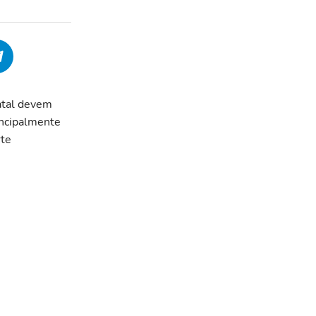
atal devem
incipalmente
rte