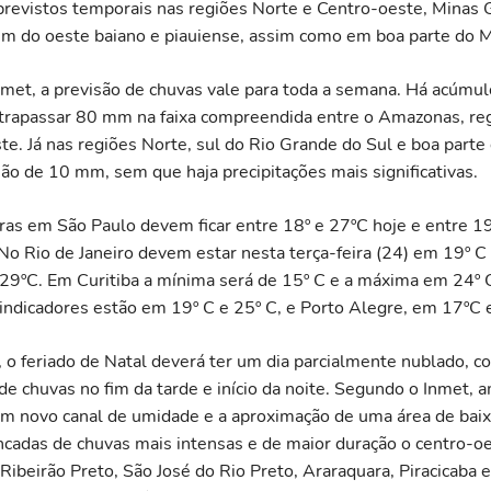
evistos temporais nas regiões Norte e Centro-oeste, Minas G
lém do oeste baiano e piauiense, assim como em boa parte do 
met, a previsão de chuvas vale para toda a semana. Há acúmul
rapassar 80 mm na faixa compreendida entre o Amazonas, re
te. Já nas regiões Norte, sul do Rio Grande do Sul e boa parte
ão de 10 mm, sem que haja precipitações mais significativas.
as em São Paulo devem ficar entre 18º e 27ºC hoje e entre 1
No Rio de Janeiro devem estar nesta terça-feira (24) em 19º C
 29ºC. Em Curitiba a mínima será de 15º C e a máxima em 24º 
 indicadores estão em 19º C e 25º C, e Porto Alegre, em 17ºC 
 o feriado de Natal deverá ter um dia parcialmente nublado, c
de chuvas no fim da tarde e início da noite. Segundo o Inmet, 
m novo canal de umidade e a aproximação de uma área de bai
cadas de chuvas mais intensas e de maior duração o centro-o
Ribeirão Preto, São José do Rio Preto, Araraquara, Piracicaba 