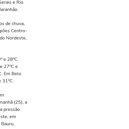
erais e Rio
Maranhão.
os de chuva,
giões Centro-
 do Nordeste,
9º e 28ºC
 e 27ºC e
C. Em Belo
e 31ºC.
om
amanhã (25), a
xa pressão
este, em
e Bauru,