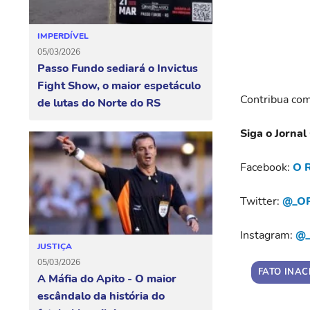
IMPERDÍVEL
05/03/2026
Passo Fundo sediará o Invictus
Fight Show, o maior espetáculo
Contribua com
de lutas do Norte do RS
Siga o Jornal
Facebook:
O R
Twitter:
@_OR
Instagram:
@_
JUSTIÇA
05/03/2026
FATO INAC
A Máfia do Apito - O maior
escândalo da história do