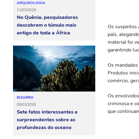
ARQUEOLOGIA
11/03/2026
No Quênia, pesquisadores
descobrem o túmulo mais
Os suspeitos 
antigo de toda a África
país, alegand
material foi 
garantindo lu
Os mandados f
Produtos inic
comércio, ger
Os envolvidos
BIZARRO
criminosa e co
09/03/2026
que continuam
Sete fatos interessantes e
surpreendentes sobre as
profundezas do oceano