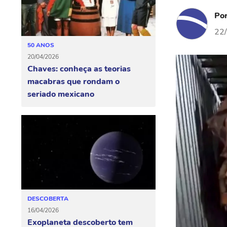
Po
22
50 ANOS
20/04/2026
Chaves: conheça as teorias
macabras que rondam o
seriado mexicano
DESCOBERTA
16/04/2026
Exoplaneta descoberto tem