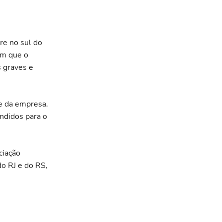
re no sul do
am que o
s graves e
e da empresa.
ndidos para o
ciação
do RJ e do RS,