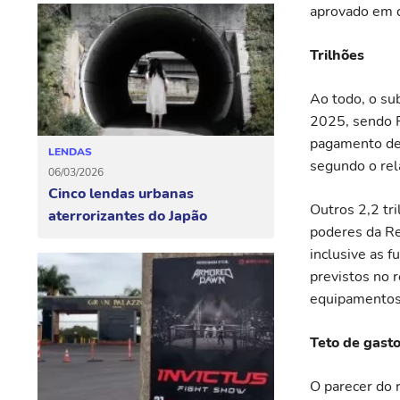
aprovado em 
Trilhões
Ao todo, o su
2025, sendo R
pagamento de 
LENDAS
segundo o rel
06/03/2026
Cinco lendas urbanas
Outros 2,2 tr
aterrorizantes do Japão
poderes da Re
inclusive as 
previstos no 
equipamentos
Teto de gast
O parecer do 