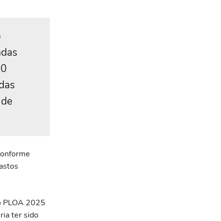
o
adas
,0
 das
 de
 conforme
gastos
do PLOA 2025
ia ter sido