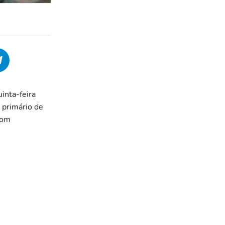
inta-feira
 primário de
com