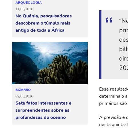
ARQUEOLOGIA
11/03/2026
No Quênia, pesquisadores
“No
descobrem o túmulo mais
pri
antigo de toda a África
des
bil
dir
202
Esse resultad
BIZARRO
determina o a
09/03/2026
Sete fatos interessantes e
primários são
surpreendentes sobre as
profundezas do oceano
A previsão é 
nesta quinta-