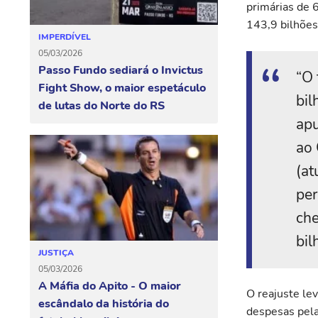
primárias de 
143,9 bilhões
IMPERDÍVEL
05/03/2026
Passo Fundo sediará o Invictus
“O 
Fight Show, o maior espetáculo
bil
de lutas do Norte do RS
apu
ao
(at
per
che
bil
JUSTIÇA
05/03/2026
A Máfia do Apito - O maior
O reajuste le
escândalo da história do
despesas pela