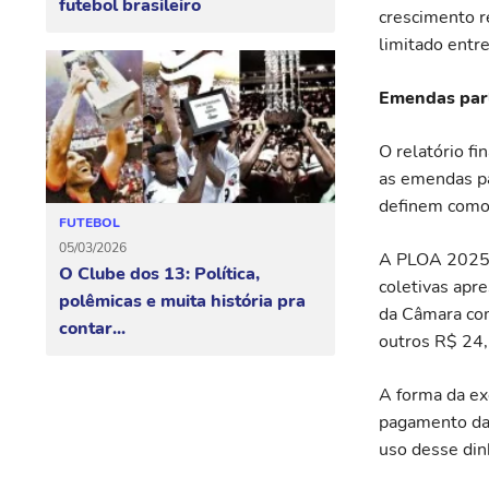
futebol brasileiro
crescimento r
limitado entr
Emendas par
O relatório f
as emendas pa
definem como 
FUTEBOL
05/03/2026
A PLOA 2025 f
O Clube dos 13: Política,
coletivas apr
polêmicas e muita história pra
da Câmara com
contar...
outros R$ 24,
A forma da e
pagamento da
uso desse din