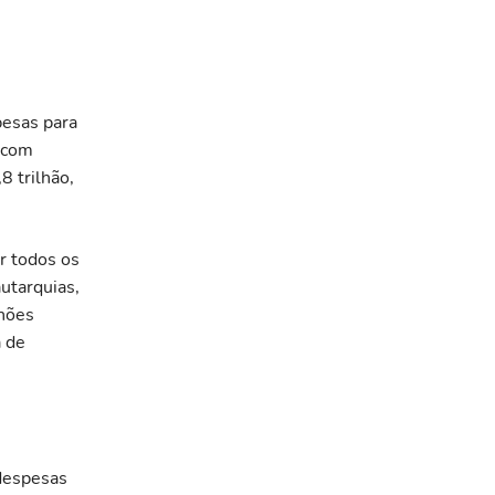
pesas para
, com
8 trilhão,
r todos os
utarquias,
lhões
a de
 despesas