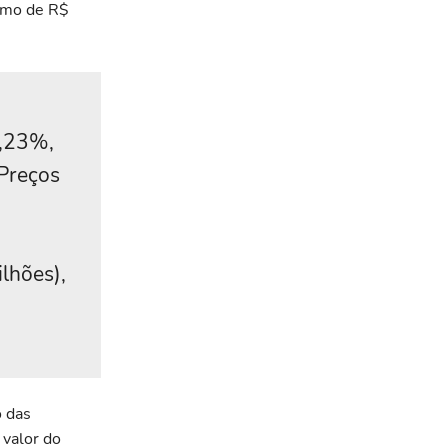
cimo de R$
4,23%,
 Preços
lhões),
o das
 valor do