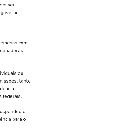
eve ser
 governo.
despesas com
 senadores
ividuais ou
missões, tanto
duais e
 federais.
suspendeu o
ncia para o