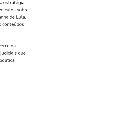
, estratégia
veículos sobre
anha de Lula.
as conteúdos
cerco da
judiciais que
olítica.