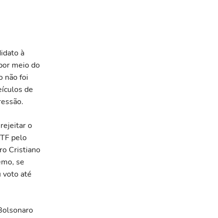
idato à
 por meio do
o não foi
eículos de
ressão.
ejeitar o
STF pelo
ro Cristiano
emo, se
 voto até
Bolsonaro