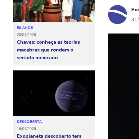
Po
31
50 ANOS
20/04/2026
Chaves: conheça as teorias
macabras que rondam o
seriado mexicano
DESCOBERTA
16/04/2026
Exoplaneta descoberto tem