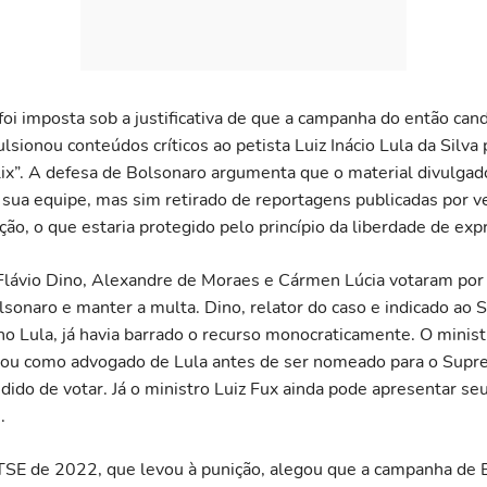
foi imposta sob a justificativa de que a campanha do então cand
lsionou conteúdos críticos ao petista Luiz Inácio Lula da Silva
Flix”. A defesa de Bolsonaro argumenta que o material divulgad
 sua equipe, mas sim retirado de reportagens publicadas por v
ção, o que estaria protegido pelo princípio da liberdade de exp
Flávio Dino, Alexandre de Moraes e Cármen Lúcia votaram por r
lsonaro e manter a multa. Dino, relator do caso e indicado ao 
no Lula, já havia barrado o recurso monocraticamente. O minist
uou como advogado de Lula antes de ser nomeado para o Supr
dido de votar. Já o ministro Luiz Fux ainda pode apresentar seu
.
TSE de 2022, que levou à punição, alegou que a campanha de 