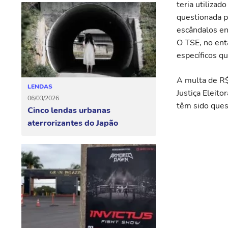
teria utiliza
questionada pe
escândalos en
O TSE, no ent
específicos q
A multa de R$ 
LENDAS
Justiça Eleito
06/03/2026
têm sido ques
Cinco lendas urbanas
aterrorizantes do Japão