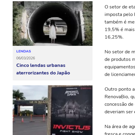
O setor de et
imposta pelo 
também é menc
19,5% é mais 
16,25%.
No setor de m
LENDAS
06/03/2026
de produtos 
Cinco lendas urbanas
equipamentos 
aterrorizantes do Japão
de licenciamen
Outro ponto a
RenovaBio, qu
concessão de 
deveriam ser 
Na área de agr
fresca e cong