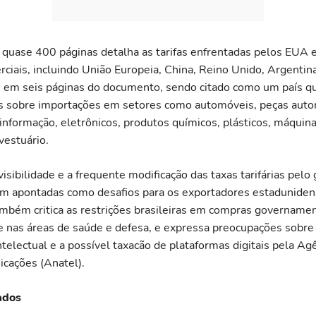
e quase 400 páginas detalha as tarifas enfrentadas pelos EUA
rciais, incluindo União Europeia, China, Reino Unido, Argentin
e em seis páginas do documento, sendo citado como um país q
s sobre importações em setores como automóveis, peças auto
informação, eletrônicos, produtos químicos, plásticos, máquinas
 vestuário.
visibilidade e a frequente modificação das taxas tarifárias pelo
ram apontadas como desafios para os exportadores estaduniden
bém critica as restrições brasileiras em compras governamen
 nas áreas de saúde e defesa, e expressa preocupações sobr
telectual e a possível taxacão de plataformas digitais pela Ag
cações (Anatel).
ados