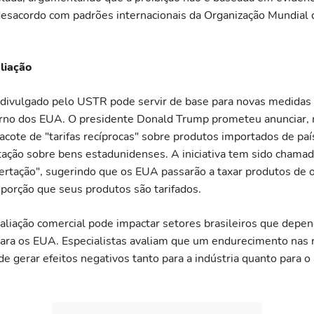
desacordo com padrões internacionais da Organização Mundial
liação
ivulgado pelo USTR pode servir de base para novas medidas t
rno dos EUA. O presidente Donald Trump prometeu anunciar, 
pacote de "tarifas recíprocas" sobre produtos importados de pa
ação sobre bens estadunidenses. A iniciativa tem sido chama
bertação", sugerindo que os EUA passarão a taxar produtos de 
orção que seus produtos são tarifados.
taliação comercial pode impactar setores brasileiros que dep
ara os EUA. Especialistas avaliam que um endurecimento nas 
de gerar efeitos negativos tanto para a indústria quanto para 