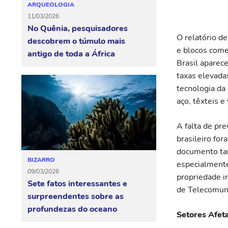
ARQUEOLOGIA
11/03/2026
No Quênia, pesquisadores
O relatório d
descobrem o túmulo mais
e blocos come
antigo de toda a África
Brasil aparec
taxas elevada
tecnologia da 
aço, têxteis e
A falta de pre
brasileiro fo
documento tam
BIZARRO
especialmente
09/03/2026
propriedade in
Sete fatos interessantes e
de Telecomuni
surpreendentes sobre as
profundezas do oceano
Setores Afet