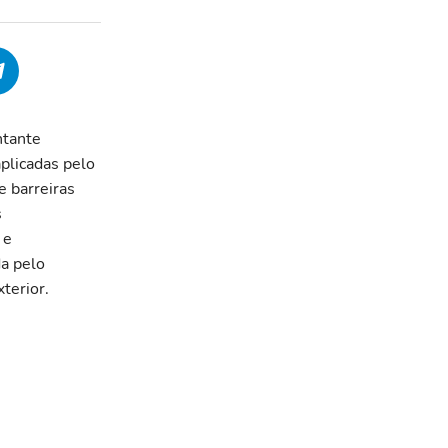
ntante
aplicadas pelo
e barreiras
s
 e
a pelo
terior.