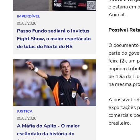
e estaria em 
Animal.
IMPERDÍVEL
05/03/2026
Possível Reta
Passo Fundo sediará o Invictus
Fight Show, o maior espetáculo
O documento d
de lutas do Norte do RS
parte do gove
feira (2), um 
impõem tribut
de "Dia da Li
na mesma prop
A possível re
exportações p
JUSTIÇA
comerciais po
05/03/2026
brasileiro.
A Máfia do Apito - O maior
escândalo da história do