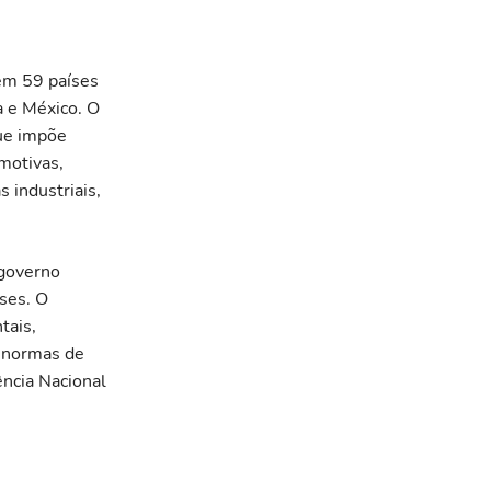
 em 59 países
a e México. O
ue impõe
motivas,
 industriais,
 governo
ses. O
tais,
e normas de
ência Nacional