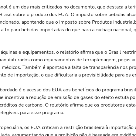
anol é um dos mais criticados no documento, que destaca a tar
Brasil sobre o produto dos EUA. O imposto sobre bebidas alco
ionado, apontando que o Imposto sobre Produtos Industrializ
alto para bebidas importadas do que para a cachaça nacional, 
áquinas e equipamentos, o relatório afirma que o Brasil restri
manufaturados como equipamentos de terraplenagem, peças a
médicos. Também é apontada a falta de transparência nos pr
to de importação, o que dificultaria a previsibilidade para os 
bordado é o acesso dos EUA aos benefícios do programa brasil
e incentiva a redução de emissão de gases do efeito estufa po
créditos de carbono. O relatório afirma que os produtores est
elegíveis para esse programa.
opecuária, os EUA criticam a restrição brasileira à importação 
elada, argumentando que a proibição não é baseada em evidênci