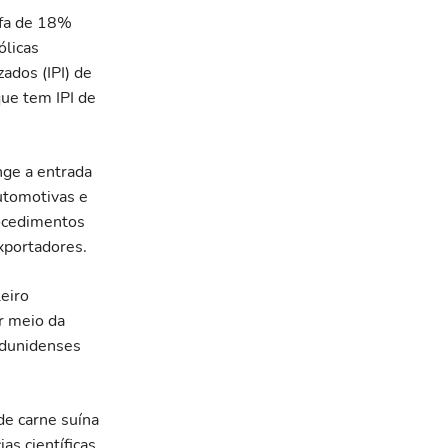
ifa de 18%
ólicas
ados (IPI) de
que tem IPI de
nge a entrada
utomotivas e
ocedimentos
exportadores.
eiro
r meio da
adunidenses
de carne suína
as científicas