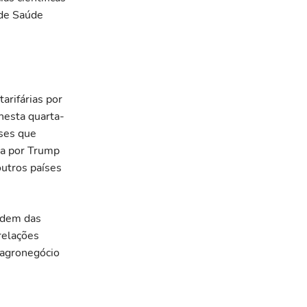
 de Saúde
arifárias por
nesta quarta-
íses que
da por Trump
outros países
endem das
relações
o agronegócio