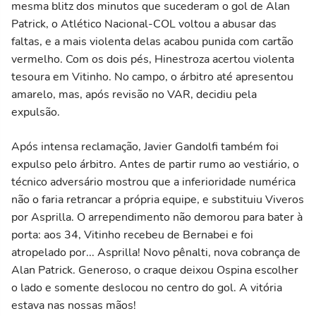
mesma blitz dos minutos que sucederam o gol de Alan
Patrick, o Atlético Nacional-COL voltou a abusar das
faltas, e a mais violenta delas acabou punida com cartão
vermelho. Com os dois pés, Hinestroza acertou violenta
tesoura em Vitinho. No campo, o árbitro até apresentou
amarelo, mas, após revisão no VAR, decidiu pela
expulsão.
Após intensa reclamação, Javier Gandolfi também foi
expulso pelo árbitro. Antes de partir rumo ao vestiário, o
técnico adversário mostrou que a inferioridade numérica
não o faria retrancar a própria equipe, e substituiu Viveros
por Asprilla. O arrependimento não demorou para bater à
porta: aos 34, Vitinho recebeu de Bernabei e foi
atropelado por... Asprilla! Novo pênalti, nova cobrança de
Alan Patrick. Generoso, o craque deixou Ospina escolher
o lado e somente deslocou no centro do gol. A vitória
estava nas nossas mãos!