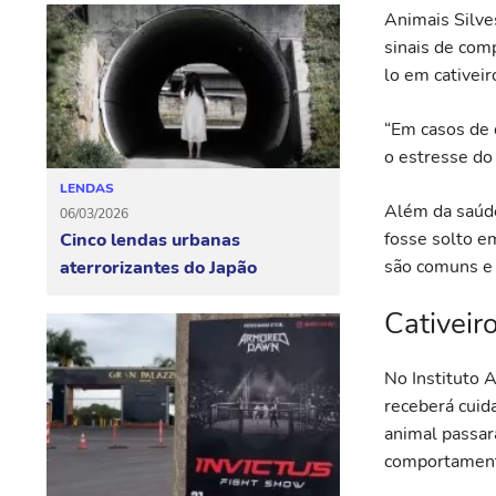
Animais Silve
sinais de com
lo em cativeir
“Em casos de d
o estresse do 
LENDAS
Além da saúde 
06/03/2026
fosse solto em
Cinco lendas urbanas
são comuns e 
aterrorizantes do Japão
Cativeir
No Instituto 
receberá cuid
animal passar
comportamento