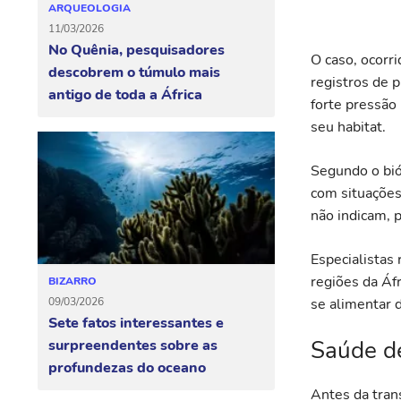
ARQUEOLOGIA
11/03/2026
No Quênia, pesquisadores
O caso, ocorr
descobrem o túmulo mais
registros de 
antigo de toda a África
forte pressão
seu habitat.
Segundo o bió
com situaçõe
não indicam, 
Especialistas
regiões da Áf
BIZARRO
09/03/2026
se alimentar 
Sete fatos interessantes e
Saúde de
surpreendentes sobre as
profundezas do oceano
Antes da tran