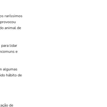
dos raríssimos
 provocou
 do animal de
para lidar
incomuns e
em algumas
ido hábito de
tação de