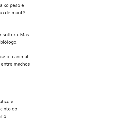
aixo peso e
são de mantê-
r soltura. Mas
 biólogo.
 caso o animal
io entre machos
blico e
cinto do
r o