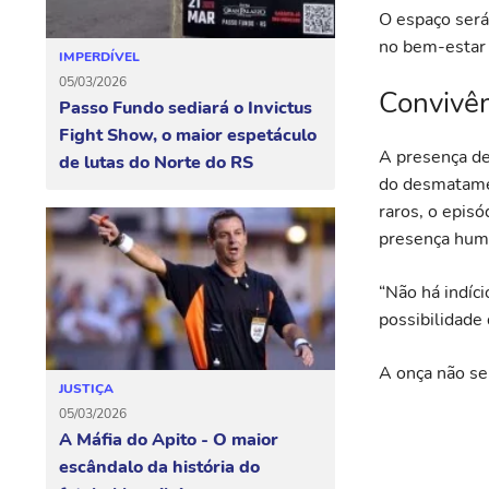
O espaço será
no bem-estar
IMPERDÍVEL
05/03/2026
Convivê
Passo Fundo sediará o Invictus
Fight Show, o maior espetáculo
A presença d
de lutas do Norte do RS
do desmatame
raros, o episó
presença hum
“Não há indíc
possibilidade 
A onça não se
JUSTIÇA
05/03/2026
A Máfia do Apito - O maior
escândalo da história do