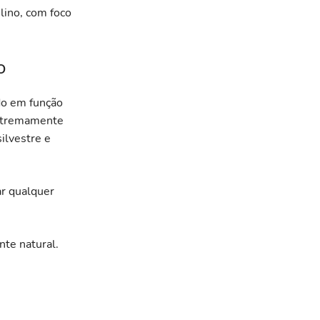
lino, com foco
o
do em função
extremamente
silvestre e
ar qualquer
nte natural.