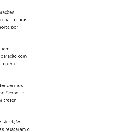
rmações
 duas xícaras
morte por
 quem
omparação com
em quem
entendermos
an School e
m trazer
e Nutrição
es relataram o