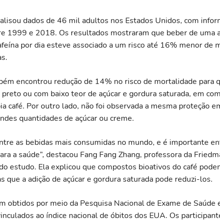
alisou dados de 46 mil adultos nos Estados Unidos, com info
re 1999 e 2018. Os resultados mostraram que beber de uma a
afeína por dia esteve associado a um risco até 16% menor de 
as.
bém encontrou redução de 14% no risco de mortalidade para
 preto ou com baixo teor de açúcar e gordura saturada, em c
a café. Por outro lado, não foi observada a mesma proteção 
andes quantidades de açúcar ou creme.
entre as bebidas mais consumidas no mundo, e é importante 
para a saúde”, destacou Fang Fang Zhang, professora da Friedm
 do estudo. Ela explicou que compostos bioativos do café pode
as que a adição de açúcar e gordura saturada pode reduzi-los.
m obtidos por meio da Pesquisa Nacional de Exame de Saúde 
nculados ao índice nacional de óbitos dos EUA. Os participant