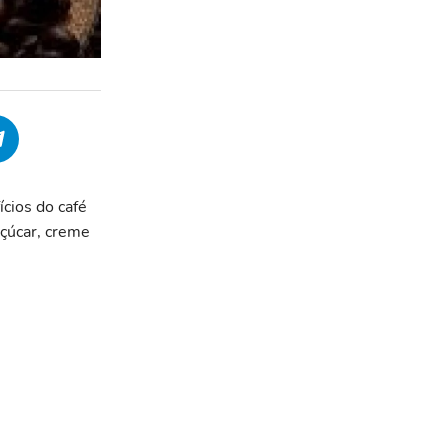
cios do café
çúcar, creme