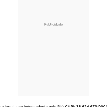
 o jornalismo independente pelo PIX:
CNPJ: 38.624.673/000