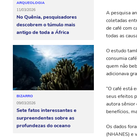
ARQUEOLOGIA
11/03/2026
A pesquisa an
No Quênia, pesquisadores
coletadas ent
descobrem o túmulo mais
de café com c
antigo de toda a África
todas as caus
O estudo tam
consumia café
quem não bebi
adicionava gr
“O café está 
seus efeitos 
BIZARRO
09/03/2026
autora sênior
Sete fatos interessantes e
benefícios, m
surpreendentes sobre as
profundezas do oceano
Os dados fora
(NHANES) e vi