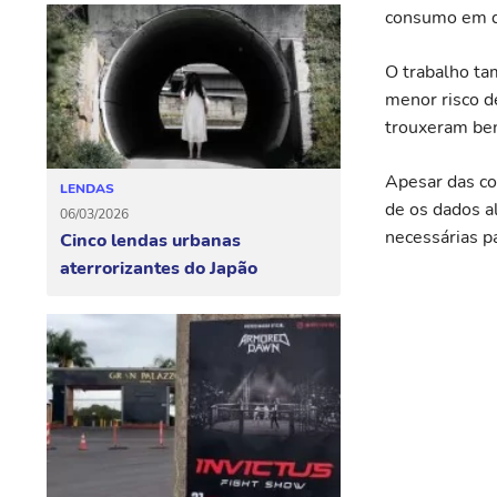
consumo em q
O trabalho ta
menor risco d
trouxeram bene
Apesar das co
LENDAS
de os dados a
06/03/2026
necessárias p
Cinco lendas urbanas
aterrorizantes do Japão