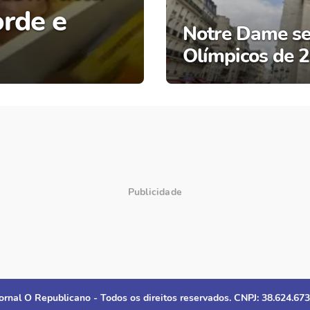
orde e
Notre Dame se
Olímpicos de 
ornal O Republicano - Todos os direitos reservados. CNPJ: 38.624.67