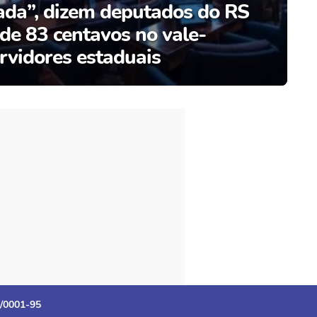
ada”, dizem deputados do RS
 de 83 centavos no vale-
ervidores estaduais
3/0001-95