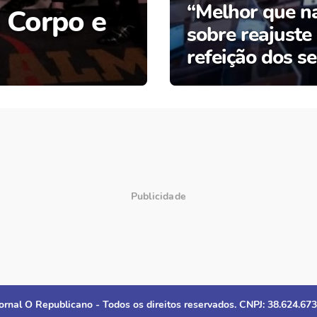
“Melhor que n
 Corpo e
sobre reajuste
refeição dos s
ornal O Republicano - Todos os direitos reservados. CNPJ: 38.624.67