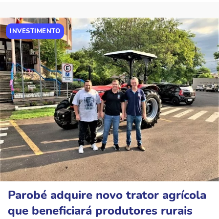
INVESTIMENTO
Parobé adquire novo trator agrícola
que beneficiará produtores rurais