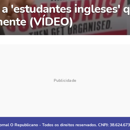
 a 'estudantes ingleses'
mente (VÍDEO)
ornal O Republicano - Todos os direitos reservados. CNPJ: 38.624.67