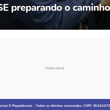
TSE preparando o caminho
ornal O Republicano - Todos os direitos reservados. CNPJ: 38.624.67