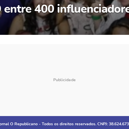
entre 400 influenciadore
ornal O Republicano - Todos os direitos reservados. CNPJ: 38.624.67