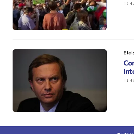
Há 4 
Elei
Com
int
Há 4 