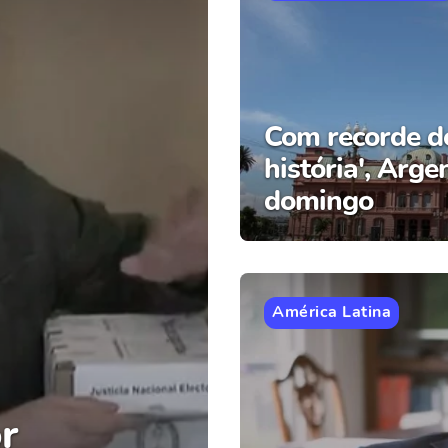
Com recorde de
história', Arge
domingo
América Latina
r