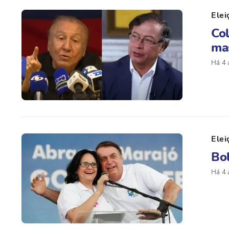
Elei
Col
mas
Há 4 
Elei
Bo
Há 4 