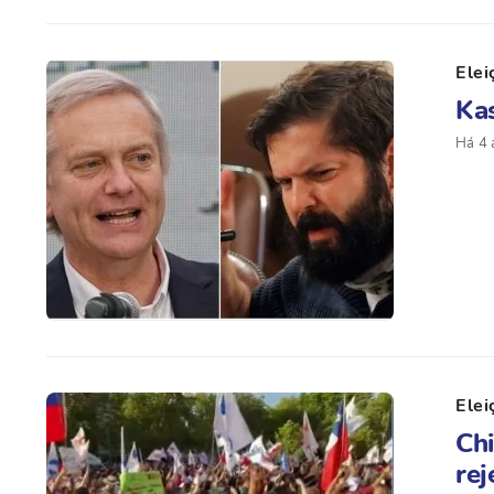
Elei
Kas
Há 4 
Elei
Chi
rej