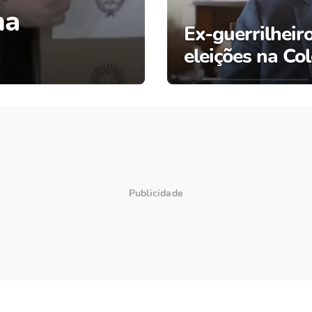
na
Ex-guerrilheir
eleições na Co