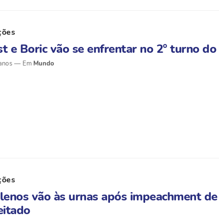
ções
t e Boric vão se enfrentar no 2° turno do
anos
Mundo
ções
lenos vão às urnas após impeachment de 
eitado