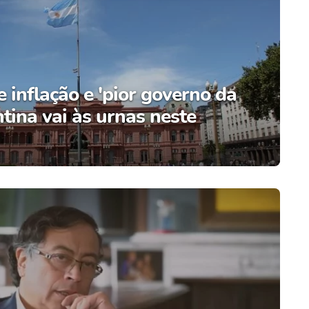
 inflação e 'pior governo da
ntina vai às urnas neste