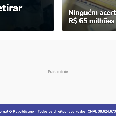
tirar
Ninguém acert
R$ 65 milhões
ornal O Republicano - Todos os direitos reservados. CNPJ: 38.624.67