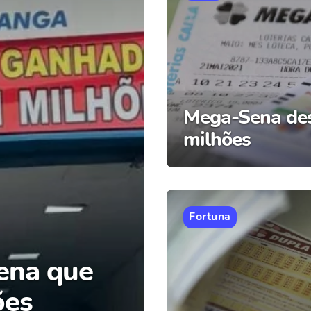
Mega-Sena des
milhões
Fortuna
ena que
ões