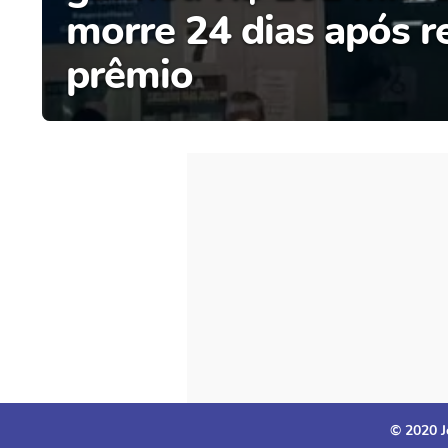
morre 24 dias após re
prêmio
© 2020 J