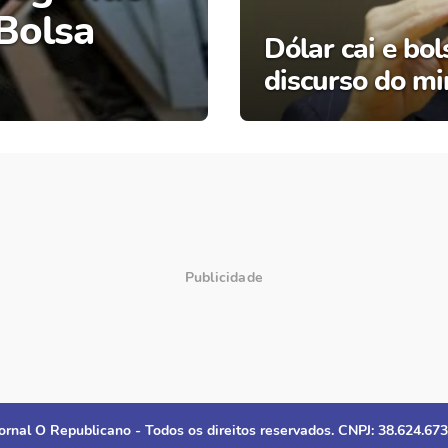
 Bolsa
Dólar cai e bo
discurso do mi
ornal O Republicano - Todos os direitos reservados. CNPJ: 38.624.67