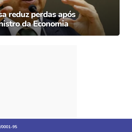
lsa reduz perdas após
nistro da Economia
3/0001-95