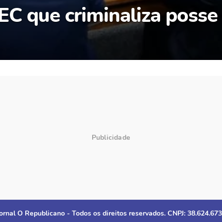
EC que criminaliza posse
ornal O Republicano - Todos os direitos reservados. CNPJ: 38.624.67