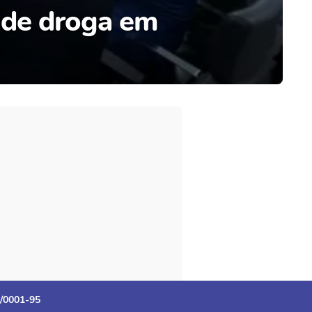
 de droga em
3/0001-95