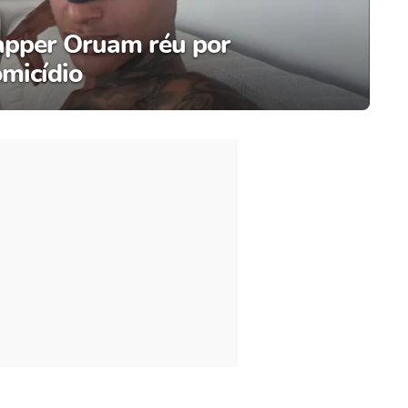
rapper Oruam réu por
omicídio