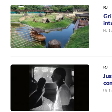
RJ
Gri
int
Há 1 
RJ
Jus
com
Há 1 