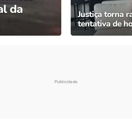
al da
Justiça torna 
tentativa de h