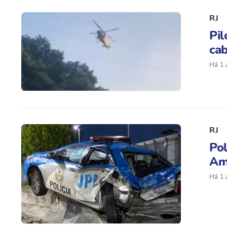
RJ
Pil
ca
Há 1 
RJ
Pol
Am
Há 1 