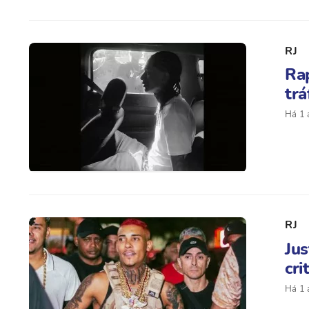
RJ
Ra
trá
Há 1 
RJ
Jus
cri
Há 1 