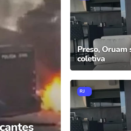
Preso, Oruam s
coletiva
RJ
cantes