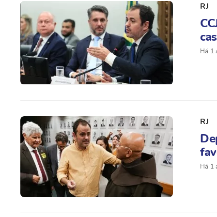
RJ
CCJ
cas
Há 1 
RJ
De
fav
Há 1 