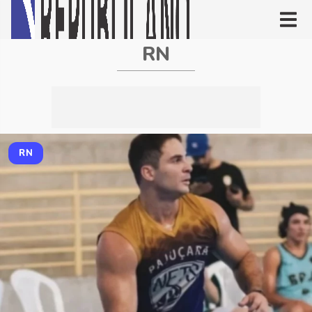
RN
RN