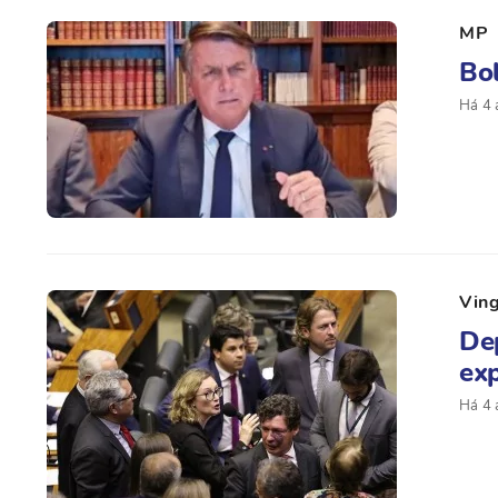
MP
Bol
Há 4 
Vin
De
exp
Há 4 