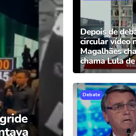
Depois de deba
circular vídeo
Magalhães chac
chama Lula de
Debate
gride
ntava