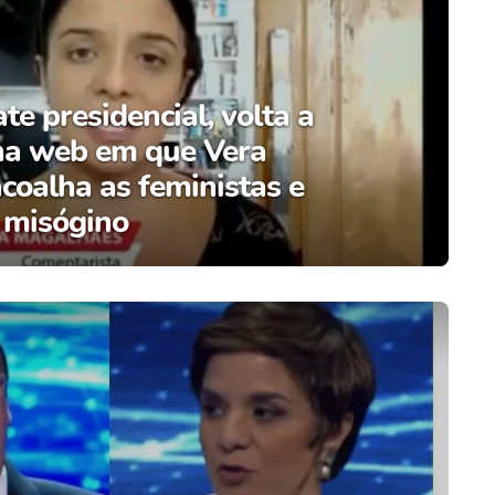
te presidencial, volta a
 na web em que Vera
oalha as feministas e
 misógino