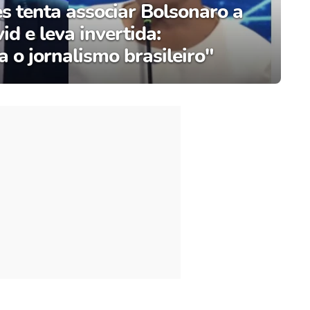
 tenta associar Bolsonaro a
d e leva invertida:
 o jornalismo brasileiro"