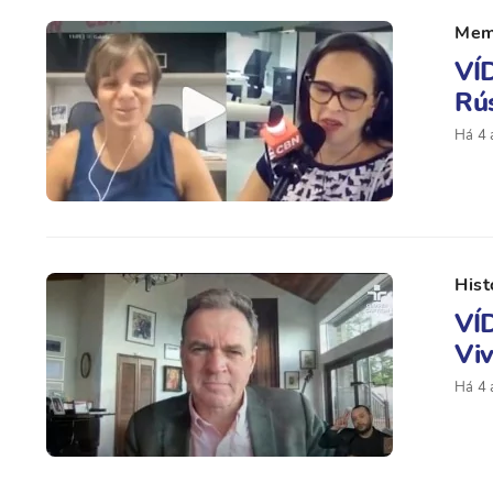
Me
VÍD
Rú
Há 4 
Hist
VÍ
Viv
Há 4 