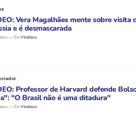
me
EO: Vera Magalhães mente sobre visita 
ssia e é desmascarada
anos
Viralizou
oriador
DEO: Professor de Harvard defende Bols
a": "O Brasil não é uma ditadura"
anos
Viralizou